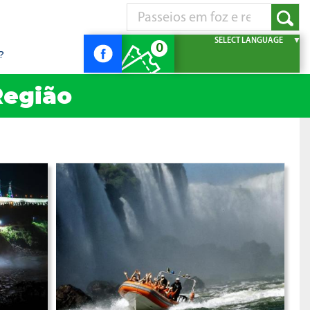
SELECT LANGUAGE
▼
0
?
Região