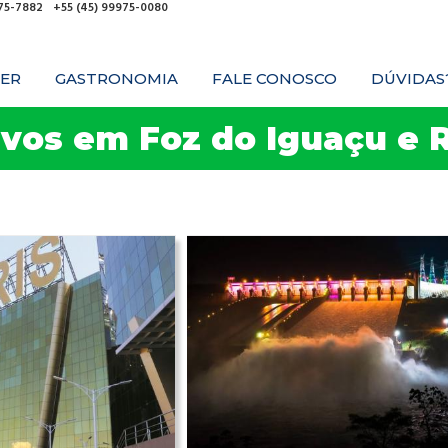
975-7882
+55 (45) 99975-0080
ER
GASTRONOMIA
FALE CONOSCO
DÚVIDAS
ivos em Foz do Iguaçu e 