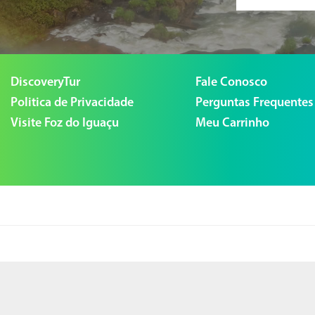
DiscoveryTur
Fale Conosco
Politica de Privacidade
Perguntas Frequentes
Visite Foz do Iguaçu
Meu Carrinho