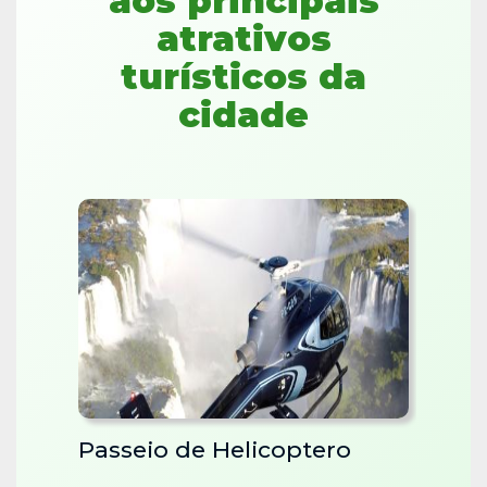
aos principais
atrativos
turísticos da
cidade
Passeio de Helicoptero
Catar