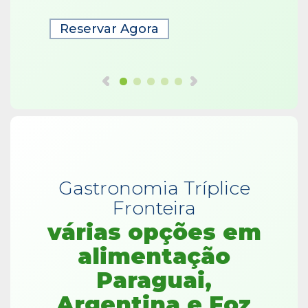
Reservar Agora
Rese
Gastronomia Tríplice
Fronteira
várias opções em
alimentação
Paraguai,
Argentina e Foz