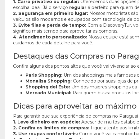
1. Carro privativo ou regular:
Oferecemos duas opções par
escolha ideal. Já o serviço
regular
é perfeito para quem de
2. Segurança em primeiro lugar:
Nossos motoristas são 
veículos são modernos e equipados com tecnologia de po
3. Evite filas e perda de tempo:
Com a DiscoveryTur, você
significa mais tempo para aproveitar as compras.
4. Atendimento personalizado:
Nossa equipe está sempr
cuidamos de cada detalhe para você.
Destaques das Compras no Parag
Confira alguns dos pontos altos que você vai vivenciar ao
Paris Shopping:
Um dos shoppings mais famosos de 
Monalisa Shopping:
Conhecido por suas lojas de pro
Shopping del Este:
Um dos maiores shoppings da c
Mercado Municipal:
Para quem busca produtos loca
Dicas para aproveitar ao máximo
Para garantir que sua experiência de compras no Paraguai 
1. Leve dinheiro em espécie:
Apesar de muitos estabelec
2. Confira os limites de compras:
Fique atento aos limite
3. Use roupas confortáveis:
Como você vai caminhar bast