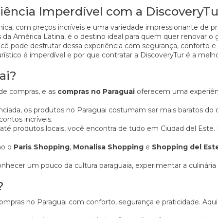
iência Imperdível com a DiscoveryTu
ca, com preços incríveis e uma variedade impressionante de p
 da América Latina, é o destino ideal para quem quer renovar o 
ocê pode desfrutar dessa experiência com segurança, conforto e
urístico é imperdível e por que contratar a DiscoveryTur é a melh
ai?
 de compras, e as
compras no Paraguai
oferecem uma experiênc
enciada, os produtos no Paraguai costumam ser mais baratos do q
ntos incríveis.
té produtos locais, você encontra de tudo em Ciudad del Este. É 
mo o
Paris Shopping
,
Monalisa Shopping
e
Shopping del Est
ecer um pouco da cultura paraguaia, experimentar a culinária l
?
 compras no Paraguai com conforto, segurança e praticidade. Aqu