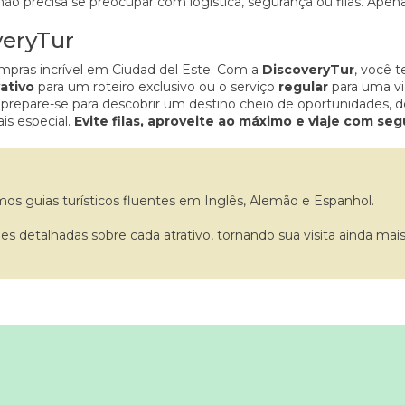
o precisa se preocupar com logística, segurança ou filas. Apena
veryTur
mpras incrível em Ciudad del Este. Com a
DiscoveryTur
, você t
vativo
para um roteiro exclusivo ou o serviço
regular
para uma vi
prepare-se para descobrir um destino cheio de oportunidades, de
is especial.
Evite filas, aproveite ao máximo e viaje com seg
mos guias turísticos fluentes em Inglês, Alemão e Espanhol.
detalhadas sobre cada atrativo, tornando sua visita ainda mais 