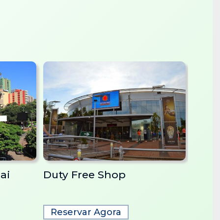
ai
Duty Free Shop
Itaip
Reservar Agora
Res