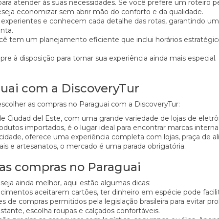
a atender às suas necessidades. Se você prefere um roteiro pe
seja economizar sem abrir mão do conforto e da qualidade.
experientes e conhecem cada detalhe das rotas, garantindo uma 
nta.
 tem um planejamento eficiente que inclui horários estratégicos 
e à disposição para tornar sua experiência ainda mais especial.
uai com a DiscoveryTur
 escolher as compras no Paraguai com a DiscoveryTur:
Ciudad del Este, com uma grande variedade de lojas de eletrôn
dutos importados, é o lugar ideal para encontrar marcas internac
idade, oferece uma experiência completa com lojas, praça de 
is e artesanatos, o mercado é uma parada obrigatória.
 as compras no Paraguai
seja ainda melhor, aqui estão algumas dicas:
imentos aceitarem cartões, ter dinheiro em espécie pode facili
s de compras permitidos pela legislação brasileira para evitar pr
ante, escolha roupas e calçados confortáveis.