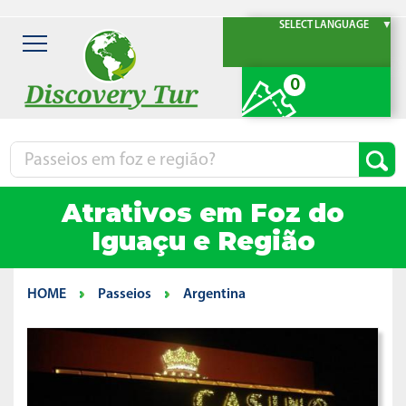
SELECT LANGUAGE
▼
0
Atrativos em Foz do
Iguaçu e Região
HOME
Passeios
Argentina