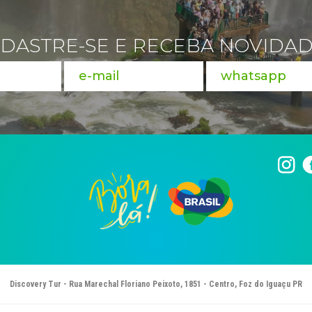
DASTRE-SE E RECEBA NOVIDA
Discovery Tur - Rua Marechal Floriano Peixoto, 1851 - Centro, Foz do Iguaçu PR