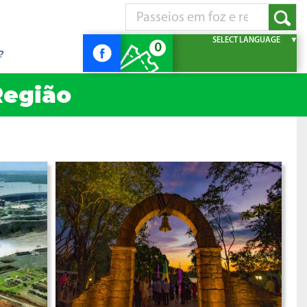
SELECT LANGUAGE
▼
0
?
Região