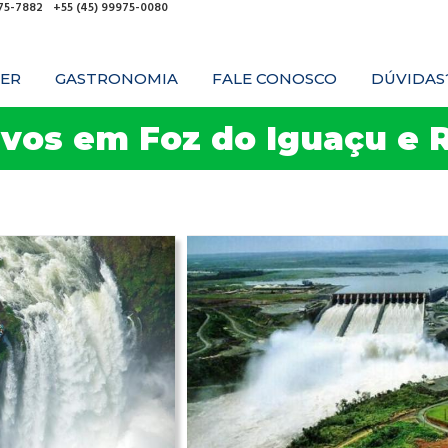
975-7882
+55 (45) 99975-0080
ER
GASTRONOMIA
FALE CONOSCO
DÚVIDAS
ivos em Foz do Iguaçu e 