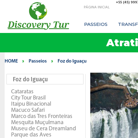
+55 (45) 99
PÁGINA INICIAL
PASSEIOS
TRANSF
Atrat
HOME
Passeios
Foz do Iguaçu
Foz do Iguaçu
Cataratas
City Tour Brasil
Itaipu Binacional
Macuco Safari
Marco das Tres Fronteiras
Mesquita Muçulmana
Museu de Cera Dreamland
Parque das Aves